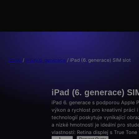
Domů
/
iPady 6. generace
/ iPad (6. generace) SIM slot
iPad (6. generace) SI
iPad 6. generace s podporou Apple P
výkon a rychlost pro kreativní práci i
technologií poskytuje vynikající obra
a nízké hmotnosti je ideální pro stud
vlastností: Retina displej s True Ton