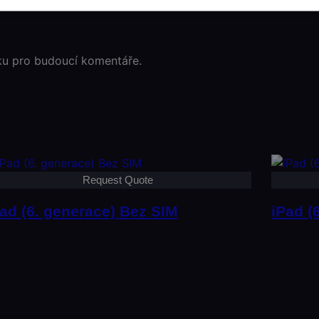
ku pro budoucí komentáře.
Request Quote
ad (6. generace) Bez SIM
iPad (