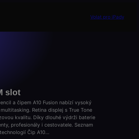
Volat pro iPady
M slot
encil a čipem A10 Fusion nabízí vysoký
 multitasking. Retina displej s True Tone
zovou kvalitu. Díky dlouhé výdrži baterie
enty, profesionály i cestovatele. Seznam
e technologií Čip A10…