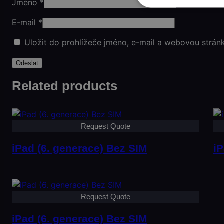
Jméno
*
E-mail
*
Uložit do prohlížeče jméno, e-mail a webovou strán
Related products
Request Quote
iPad (6. generace) Bez SIM
iP
Request Quote
iPad (6. generace) Bez SIM