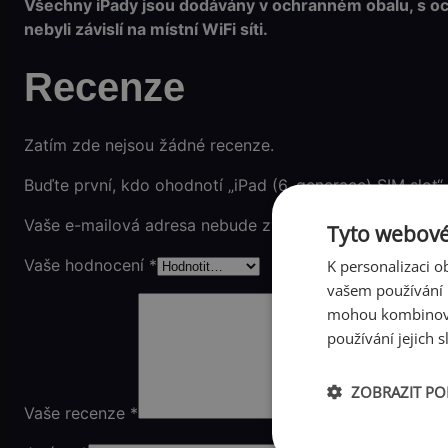
Všechny iPady jsou dodávány v ochranném obalu, s ochr
nebyli závislí na místní WiFi síti.
Recenze
Zatím zde nejsou žádné recenze.
Buďte první, kdo ohodnotí „iPad (6. generace) SIM slot“
Vaše e-mailová adresa nebude zveřejněna.
Vyžadované
Tyto webové
K personalizaci 
Vaše hodnocení
*
vašem používání n
mohou kombinovat
používání jejich s
ZOBRAZIT P
Vaše recenze
*