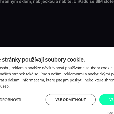
anným sklem, nabíječkou a nabité. U iPadů se SIM slotem
s
l
o
t
m
n
o
ž
s
 informace jsou označeny
t
*
 stránky používají soubory cookie.
v
obsahu, reklam a analýze návštěvnosti používáme soubory cookie.
í
ašich stránek také sdílíme s našimi reklamními a analytickými par
 s dalšími informacemi, které jste jim poskytli nebo které shro
lužeb.
ODROBNOSTI
VŠE ODMÍTNOUT
VŠ
POWE