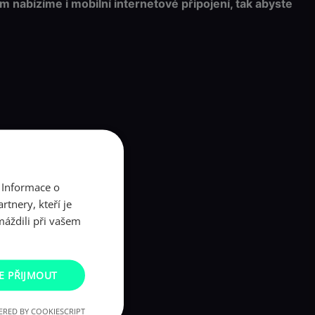
 nabízíme i mobilní internetové připojení, tak abyste
 Informace o
tnery, kteří je
máždili při vašem
E PŘIJMOUT
RED BY COOKIESCRIPT