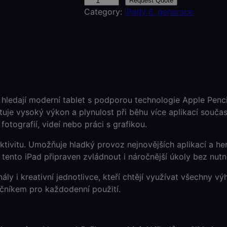
i
Request Quote
Category:
iPady 6. generace
P
a
d
(
6
.
g
e
í hledají moderní tablet s podporou technologie Apple Penci
n
uje vysoký výkon a plynulost při běhu více aplikací současně
e
fotografií, videí nebo práci s grafikou.
r
ektivitu. Umožňuje hladký provoz nejnovějších aplikací a h
a
 tento iPad připraven zvládnout i náročnější úkoly bez nutn
c
e
onály i kreativní jednotlivce, kteří chtějí využívat všechny 
)
čníkem pro každodenní použití.
S
I
M