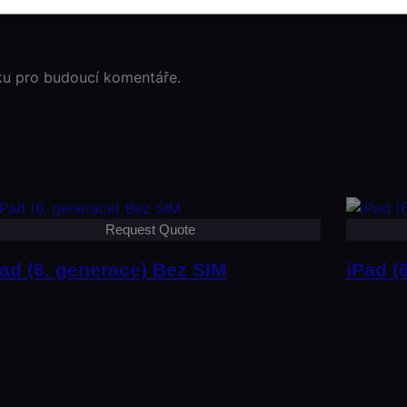
ku pro budoucí komentáře.
Request Quote
ad (6. generace) Bez SIM
iPad (