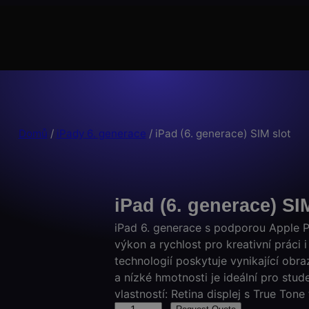
Domů
/
iPady 6. generace
/ iPad (6. generace) SIM slot
iPad (6. generace) SI
iPad 6. generace s podporou Apple P
výkon a rychlost pro kreativní práci i
technologií poskytuje vynikající obra
a nízké hmotnosti je ideální pro stud
vlastností: Retina displej s True Ton