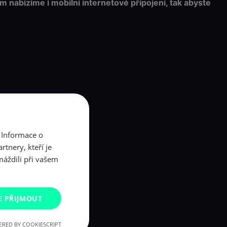
 nabízíme i mobilní internetové připojení, tak abyste
 Informace o
tnery, kteří je
máždili při vašem
E PŘIJMOUT
RED BY COOKIESCRIPT