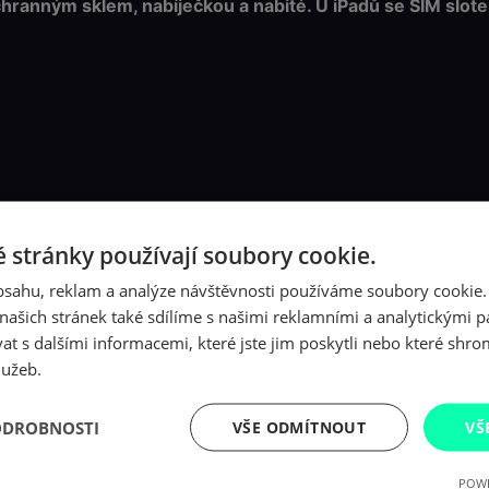
anným sklem, nabíječkou a nabité. U iPadů se SIM slotem
s
l
o
t
m
n
o
ž
s
 informace jsou označeny
t
*
 stránky používají soubory cookie.
v
obsahu, reklam a analýze návštěvnosti používáme soubory cookie.
í
ašich stránek také sdílíme s našimi reklamními a analytickými par
 s dalšími informacemi, které jste jim poskytli nebo které shro
lužeb.
ODROBNOSTI
VŠE ODMÍTNOUT
VŠ
POWE