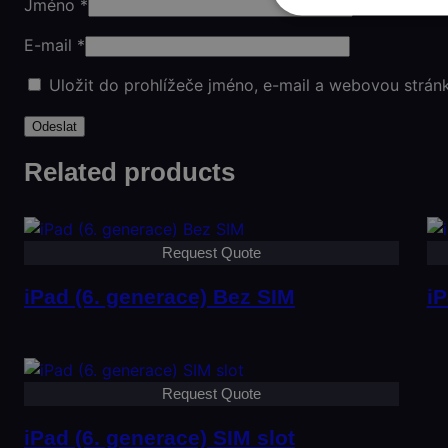
Jméno
*
E-mail
*
Uložit do prohlížeče jméno, e-mail a webovou strán
Related products
Request Quote
iPad (6. generace) Bez SIM
iP
Request Quote
iPad (6. generace) SIM slot