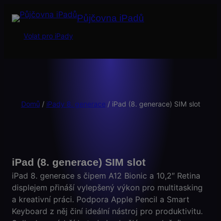
Půjčovna iPadů
Volat pro iPady
Domů
/
iPady 8. generace
/ iPad (8. generace) SIM slot
iPad (8. generace) SIM slot
iPad 8. generace s čipem A12 Bionic a 10,2″ Retina
displejem přináší vylepšený výkon pro multitasking
a kreativní práci. Podpora Apple Pencil a Smart
Keyboard z něj činí ideální nástroj pro produktivitu.