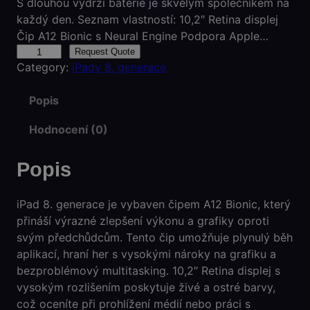
S dlouhou výdrží baterie je skvělým společníkem na
každý den. Seznam vlastností: 10,2″ Retina displej
Čip A12 Bionic s Neural Engine Podpora Apple…
i
Request Quote
Category:
iPady 8. generace
P
a
Popis
d
(
Hodnocení (0)
8
.
Popis
g
e
n
iPad 8. generace je vybaven čipem A12 Bionic, který
e
přináší výrazné zlepšení výkonu a grafiky oproti
r
svým předchůdcům. Tento čip umožňuje plynulý běh
a
aplikací, hraní her s vysokými nároky na grafiku a
c
bezproblémový multitasking. 10,2″ Retina displej s
e
vysokým rozlišením poskytuje živé a ostré barvy,
)
což oceníte při prohlížení médií nebo práci s