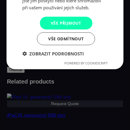
jste jim poskytli nebo které shromáždili
při vašem používání jejich služeb.
VŠE PŘIJMOUT
Jméno
*
VŠE ODMÍTNOUT
E-mail
*
Uložit do prohlížeče jméno, e-mail a webovou
ZOBRAZIT PODROBNOSTI
stránku pro budoucí komentáře.
POWERED BY COOKIESCRIPT
Related products
Request Quote
iPad (8. generace) SIM slot