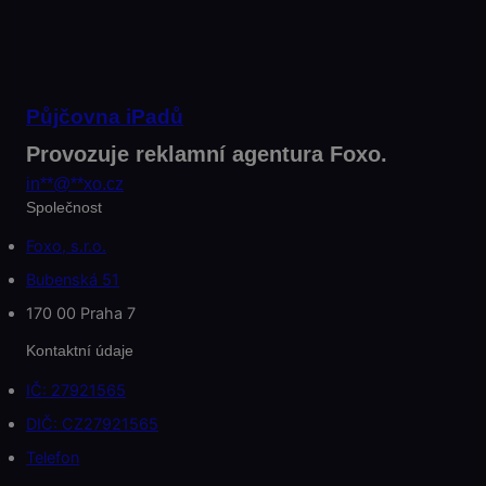
Půjčovna iPadů
Provozuje reklamní agentura Foxo.
in
**
@
**
xo.cz
Společnost
Foxo, s.r.o.
Bubenská 51
170 00 Praha 7
Kontaktní údaje
IČ: 27921565
DIČ: CZ27921565
Telefon