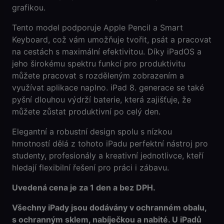
S
grafikou.
I
Tento model podporuje Apple Pencil a Smart
M
Keyboard, což vám umožňuje tvořit, psát a pracovat
s
na cestách s maximální efektivitou. Díky iPadOS a
l
jeho širokému spektru funkcí pro produktivitu
o
můžete pracovat s rozděleným zobrazením a
t
využívat aplikace naplno. iPad 8. generace se také
m
pyšní dlouhou výdrží baterie, která zajišťuje, že
n
můžete zůstat produktivní po celý den.
o
ž
Elegantní a robustní design spolu s nízkou
s
hmotností dělá z tohoto iPadu perfektní nástroj pro
t
studenty, profesionály a kreativní jednotlivce, kteří
v
hledají flexibilní řešení pro práci i zábavu.
í
Uvedená cena je za 1 den a bez DPH.
Všechny iPady jsou dodávány v ochranném obalu,
s ochranným sklem, nabíječkou a nabité. U iPadů