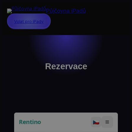
Přeskočit
Půjčovna iPadů
na
obsah
Volat pro iPady
Rezervace