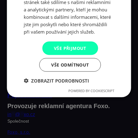
stránek také sdílíme s našimi reklamními
a analytickými partnery, kteří je mohou
kombinovat s dalšími informacemi, které
jste jim poskytli nebo které shromáždili
při vašem používání jejich služeb.
VŠE PŘIJMOUT
VŠE ODMÍTNOUT
ZOBRAZIT PODROBNOSTI
POWERED BY COOKIESCRIPT
Půjčovna iPadů
Provozuje reklamní agentura Foxo.
in
**
@
**
xo.cz
Společnost
Foxo, s.r.o.